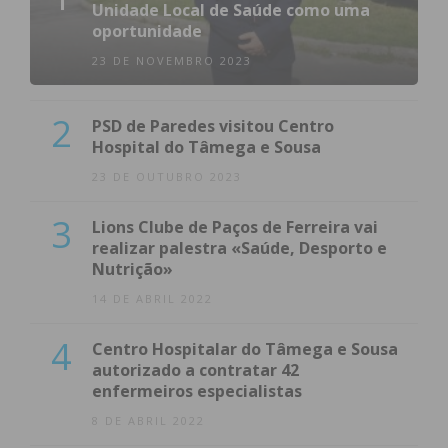
Fechadas as 20 freguesias do concelho de
Unidade Local de Saúde como uma
oportunidade
Felgueiras, a AD foi o partido mais votado com
37,82% (12.991 votos). O Chega foi o segundo
23 DE NOVEMBRO 2023
partido mais votado, com 23,32% dos votos (8.008
votos), logo seguido do PS que 23,30% dos votos
2
PSD de Paredes visitou Centro
(8.003 votos) e apenas menos cinco votos que o
Hospital do Tâmega e Sousa
segundo lugar.
23 DE OUTUBRO 2023
3
Lions Clube de Paços de Ferreira vai
realizar palestra «Saúde, Desporto e
Nutrição»
14 DE ABRIL 2022
4
Centro Hospitalar do Tâmega e Sousa
autorizado a contratar 42
enfermeiros especialistas
8 DE ABRIL 2022