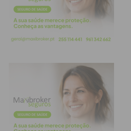
na Assembleia da República pelo Círculo Eleitoral
do Porto do Chega. O partido conquistou nove
mandatos pelo Porto.