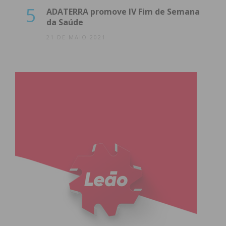
5
ADATERRA promove IV Fim de Semana
da Saúde
21 DE MAIO 2021
Lousada da vitória à AD. PS foi segundo mais
votado
No concelho de Lousada, a AD foi a vencedora das
eleições para as Legislativas e Luís Montenegro
conquistou 36,03% dos votos (10.648 votos). O
Partido Socialista foi o mais votado e teve 24,43%
(7.219 votos), logo seguido do Chega com 23,82%
dos votos (7.040 votos).