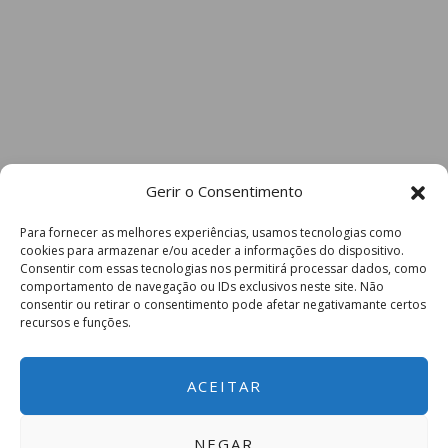
AD vence em Paredes e Chega relega PS para
terceiro lugar
A AD foi a força política mais votada no concelho de
Paredes. Apuradas as 18 freguesias, o partido de
Luís Montenegro teve 39,16% dos votos (20.836
Gerir o Consentimento
votos). No concelho paredense, o Chega
Para fornecer as melhores experiências, usamos tecnologias como
ultrapassou o PS e colocou-se em segundo lugar
cookies para armazenar e/ou aceder a informações do dispositivo.
com 24,07% dos votos (12.806 votos). O PS teve
Consentir com essas tecnologias nos permitirá processar dados, como
comportamento de navegação ou IDs exclusivos neste site. Não
20,03% das votações (10.660 votos).
consentir ou retirar o consentimento pode afetar negativamante certos
recursos e funções.
ACEITAR
NEGAR