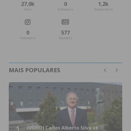
27,0k
0
1,2k
Fans
Followers
Subscribers
0
577
Followers
Readers
MAIS POPULARES
AD vence em Felgueiras, com o Chega em 2.º
lugar
1
(VÍDEO) Carlos Alberto Silva vê