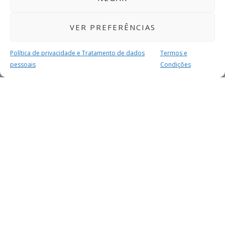
VER PREFERÊNCIAS
Política de privacidade e Tratamento de dados
Termos e
pessoais
Condições
MAIS PARA SI
FACEBOOK
TWITTER
YOUTUBE
Alberto Santos eleito deputado pela AD
INSTAGRAM
READERS
Alberto Santos foi eleito deputado na Assembleia