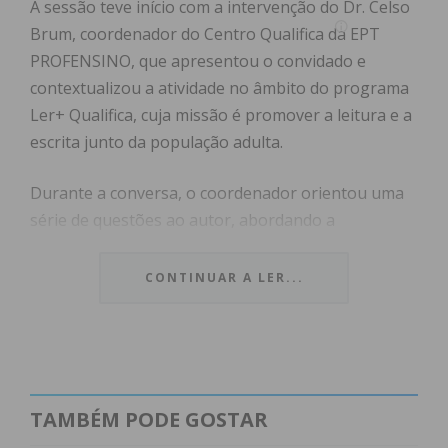
A sessão teve início com a intervenção do Dr. Celso
Brum, coordenador do Centro Qualifica da EPT
PROFENSINO, que apresentou o convidado e
contextualizou a atividade no âmbito do programa
Ler+ Qualifica, cuja missão é promover a leitura e a
escrita junto da população adulta.
Durante a conversa, o coordenador orientou uma
série de questões ao autor, abordando a
importância da leitura e da escrita como
ferramentas fundamentais de crescimento pessoal
CONTINUAR A LER...
e profissional.
José Alberto Damas, autor de várias obras
marcantes de romance, poesia e contos, inspirou
os/as participantes ao destacar que, para ele, a
TAMBÉM PODE GOSTAR
escrita é uma necessidade e uma forma de refletir