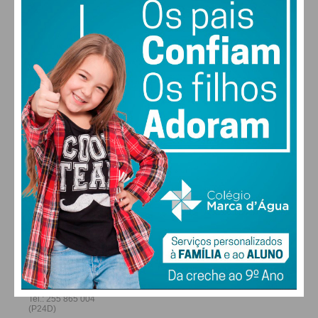
31
30
29
27
°
°
°
°
QUI
SEX
SÁB
DOM
ALTERAR
FARMACIAS DE SERVIÇO EM PAÇOS DE
FERREIRA