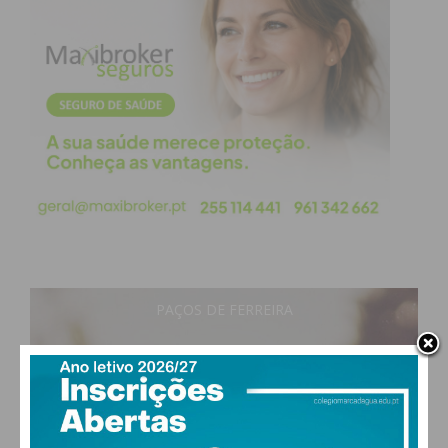
Eu li e concordo com os
termos e
condições
PAÇOS DE FERREIRA
31
°
clear sky
47% humidade
vento: 5m/s O
MAX 31 • MIN 30