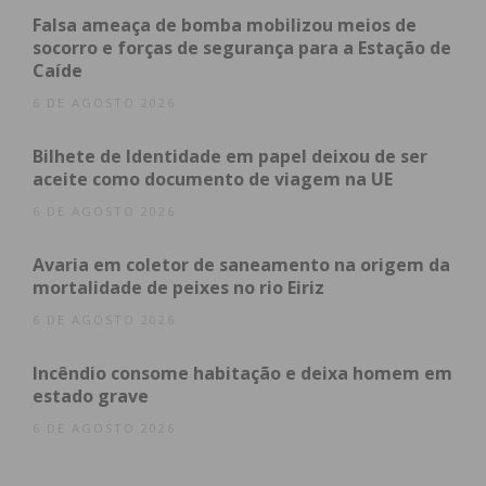
sobre a condição humana.
Falsa ameaça de bomba mobilizou meios de
socorro e forças de segurança para a Estação de
A sua escrita é marcada por uma forte componente
Caíde
emocional e por um desejo de provocar no/a
6 DE AGOSTO 2026
leitor/a uma reflexão sobre a vida e os seus
Bilhete de Identidade em papel deixou de ser
desafios, sempre com uma mensagem de
aceite como documento de viagem na UE
esperança e renovação.
6 DE AGOSTO 2026
Damas reforçou a ideia de que a leitura se pode
Avaria em coletor de saneamento na origem da
tornar especialmente inspiradora para aqueles que
mortalidade de peixes no rio Eiriz
procuram significado em momentos difíceis.
6 DE AGOSTO 2026
Para encerrar o evento, o coordenador do Centro
Incêndio consome habitação e deixa homem em
Qualifica, Dr. Celso Brum, agradeceu ao autor a sua
estado grave
presença, bem como a sua inspiradora
6 DE AGOSTO 2026
apresentação. Agradeceu, igualmente, a presença
de todos/as e sublinhou os benefícios da leitura,