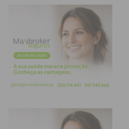
referindo que esta estimula o pensamento crítico,
expande o vocabulário, desenvolve a criatividade e
a capacidade de comunicação, além de
proporcionar uma visão mais ampla sobre o
mundo. Na sua opinião, ler é um exercício que
aprimora a habilidade de escrever e de interpretar
a realidade ao nosso redor.”
Subscreva a newsletter do
Imediato
Assine nossa newsletter por e-mail e
obtenha de forma regular a informação
atualizada.