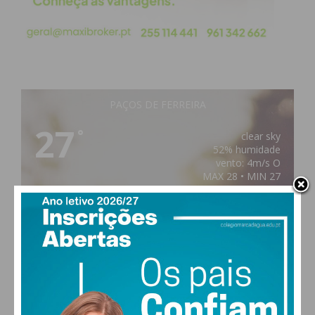
PAÇOS DE FERREIRA
27
°
clear sky
52% humidade
vento: 4m/s O
MAX 28 • MIN 27
27
26
29
30
°
°
°
°
SÁB
DOM
SEG
TER