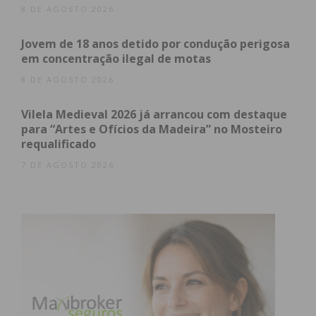
8 DE AGOSTO 2026
Jovem de 18 anos detido por condução perigosa
Subscreva a newsletter do
em concentração ilegal de motas
Imediato
8 DE AGOSTO 2026
Vilela Medieval 2026 já arrancou com destaque
Assine nossa newsletter por e-mail e
para “Artes e Ofícios da Madeira” no Mosteiro
obtenha de forma regular a informação
requalificado
atualizada.
7 DE AGOSTO 2026
Eu li e concordo com os
termos e
condições