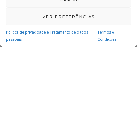
VER PREFERÊNCIAS
Política de privacidade e Tratamento de dados
Termos e
pessoais
Condições
MAIS PARA SI
FACEBOOK
TWITTER
YOUTUBE
INSTAGRAM
READERS