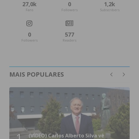
27,0k
0
1,2k
Fans
Followers
Subscribers
0
577
Followers
Readers
MAIS POPULARES
1
(VÍDEO) Carlos Alberto Silva vê