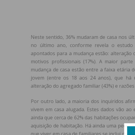
Neste sentido, 36% mudaram de casa nos últ
no último ano, conforme revela o estudo 
apontados para a mudança estão: alteração d
motivos profissionais (17%). A maior par
mudança de casa estão entre a faixa etária d
jovem (entre os 18 aos 24 anos), que há
alteração do agregado familiar (43%) e razões 
Por outro lado, a maioria dos inquiridos afi
vivem em casa alugada. Estes dados vão ao 
ainda que cerca de 62% das habitações ocupa
aquisição de habitação. Há ainda uma pequen
que viver em casa de familiares se inclui nes