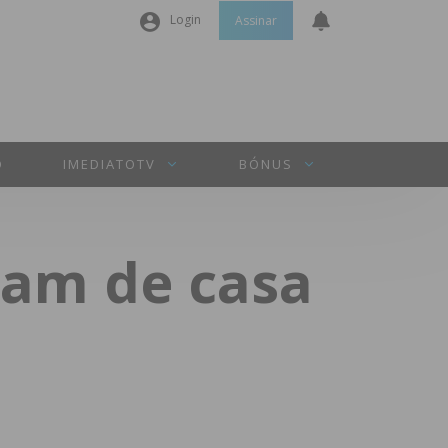
Login
Assinar
Nome de utilizador ou email
*
Senha
*
O
IMEDIATOTV
BÓNUS
Manter sessão
am de casa
INICIAR SESSÃO
Perdeu a sua senha?