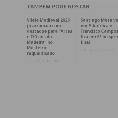
TAMBÉM PODE GOSTAR
Vilela Medieval 2026
Santiago Mesa v
já arrancou com
em Albufeira e
destaque para “Artes
Francisco Campo
e Ofícios da
fica em 5º no spri
Madeira” no
final
Mosteiro
7 DE AGOSTO 2026
requalificado
7 DE AGOSTO 2026