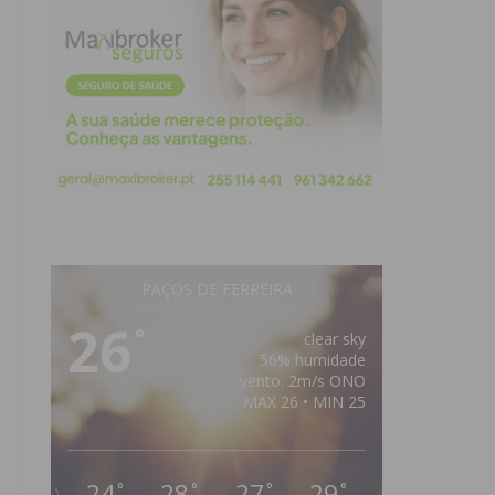
PAÇOS DE FERREIRA
26
°
clear sky
56% humidade
vento: 2m/s ONO
MAX 26 • MIN 25
24
28
27
29
°
°
°
°