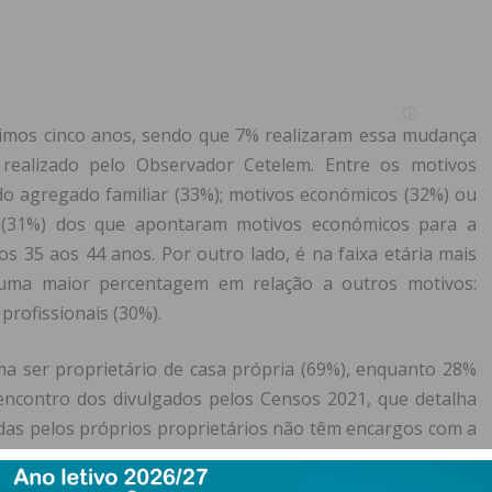
imos cinco anos, sendo que 7% realizaram essa mudança
realizado pelo Observador Cetelem. Entre os motivos
o agregado familiar (33%); motivos económicos (32%) ou
te (31%) dos que apontaram motivos económicos para a
os 35 aos 44 anos. Por outro lado, é na faixa etária mais
 uma maior percentagem em relação a outros motivos:
profissionais (30%).
rma ser proprietário de casa própria (69%), enquanto 28%
encontro dos divulgados pelos Censos 2021, que detalha
das pelos próprios proprietários não têm encargos com a
a percentagem (4%) que escolheu a opção “outra”, sendo
ta opção. O Porto é a localização onde há um maior número