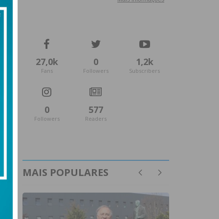
27,0k
0
1,2k
Fans
Followers
Subscribers
0
577
Followers
Readers
MAIS POPULARES