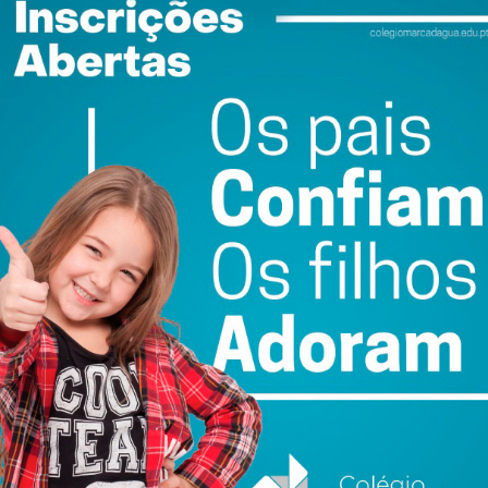
-se a região Sul (71%) e a região Norte (68%).
udar de casa, 10% para uma casa comprada, enquanto 7%
centemente que os portugueses inquiridos se mostram
 37% avaliam a situação económica atual como pior que há
como “muito positivo”. Além disso, 49% manifestam uma
pessoal e 81% manifestam uma opinião negativa quanto à
íodo homólogo.
ewsletter do Imediato
ail e obtenha de forma regular a informação
atualizada.