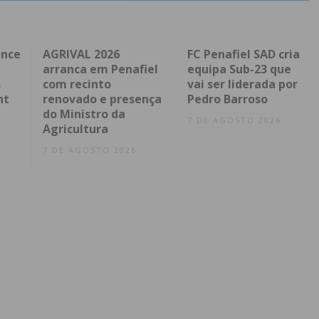
ence
AGRIVAL 2026
FC Penafiel SAD cria
arranca em Penafiel
equipa Sub-23 que
s
com recinto
vai ser liderada por
nt
renovado e presença
Pedro Barroso
do Ministro da
7 DE AGOSTO 2026
Agricultura
7 DE AGOSTO 2026