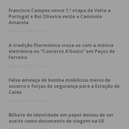
recolhidos pelo município 220 animais, sendo que
Francisco Campos vence 1.ª etapa da Volta a
147 foram adotados. Dez deles tiveram que ser
Portugal e Rui Oliveira veste a Camisola
Amarela
eutanasiados, por sofrimento extremo.
6 DE AGOSTO 2026
Além da recolha dos animais e da procura de casa,
A tradição filarmónica cruza-se com a música
os serviços veterinários tratam ainda da
eletrónica no “Concerto A’Gosto” em Paços de
esterilização dos animais, e no ano de 2022 foram
Ferreira
esterilizados 182 animais, dos quais 67 felídeos e
6 DE AGOSTO 2026
115 canídeos.
Falsa ameaça de bomba mobilizou meios de
Segundo Joana Monteiro, houve um decréscimo no
socorro e forças de segurança para a Estação de
número de animais abandonados no concelho, no
Caíde
segundo semestre do ano passado. “Mais com o
6 DE AGOSTO 2026
início da crise financeira temos vindo a notar o
aumento de abandono”, referiu.
Bilhete de Identidade em papel deixou de ser
aceite como documento de viagem na UE