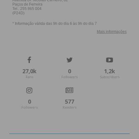
Eu li e concordo com os
termos e
condições
27,0k
0
1,2k
Fans
Followers
Subscribers
0
577
Followers
Readers