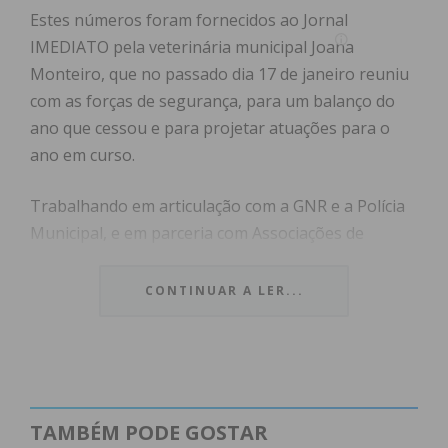
Estes números foram fornecidos ao Jornal
IMEDIATO pela veterinária municipal Joana
Monteiro, que no passado dia 17 de janeiro reuniu
com as forças de segurança, para um balanço do
ano que cessou e para projetar atuações para o
ano em curso.
Trabalhando em articulação com a GNR e a Polícia
Municipal, e em parceria com Associações de
Animais do concelho, os serviços municipais são
responsáveis pela recolha dos animais, procurando
CONTINUAR A LER...
depois encontrar-lhes um lar, visto não haver em
Paços de Ferreira um Centro de Recolha Oficial, um
projeto que está a ser pensado e será uma
realidade no futuro.
TAMBÉM PODE GOSTAR
Assim, segundo os serviços, no ano de 2022 foram