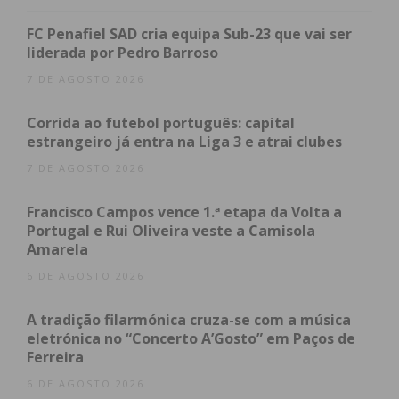
lembrar “de tudo, menos das atitudes que o podiam
responsabilizar”.
FC Penafiel SAD cria equipa Sub-23 que vai ser
liderada por Pedro Barroso
Para a convicção do Tribunal contribuiu o
7 DE AGOSTO 2026
depoimento do neto da vítima e sobrinho do
homicida, que denunciou o caso às autoridades
Corrida ao futebol português: capital
estrangeiro já entra na Liga 3 e atrai clubes
cerca de seis meses depois, levando à exumação do
corpo da idosa e à descoberta do crime. O homem,
7 DE AGOSTO 2026
que partilhava a casa com o arguido e a vítima,
Francisco Campos vence 1.ª etapa da Volta a
disse ao Tribunal que não denunciou o crime
Portugal e Rui Oliveira veste a Camisola
quando este aconteceu “por medo”, só o tendo
Amarela
feito quando incentivado por uma amiga.
6 DE AGOSTO 2026
“Não ficou qualquer dúvida que tinha sido o senhor
A tradição filarmónica cruza-se com a música
a praticar os factos”, referiu o juiz.
eletrónica no “Concerto A’Gosto” em Paços de
Ferreira
António Moura foi assim condenado por um crime
6 DE AGOSTO 2026