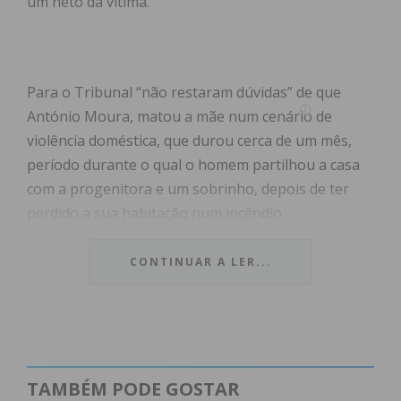
um neto da vítima.
Para o Tribunal “não restaram dúvidas” de que
António Moura, matou a mãe num cenário de
violência doméstica, que durou cerca de um mês,
período durante o qual o homem partilhou a casa
com a progenitora e um sobrinho, depois de ter
perdido a sua habitação num incêndio.
O homem, que negou a autoria do crime durante o
CONTINUAR A LER...
julgamento, tendo reconhecido que consumia
bebidas alcoólicas em excesso, não mostrou, para o
coletivo de juízes, “nenhum arrependimento”.
“Verdadeiramente não diz nada”, referiu Pedro Vaz,
o juiz presidente, salientando o facto do arguido se
TAMBÉM PODE GOSTAR