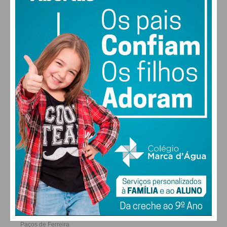
30
27
28
29
°
°
°
°
SEX
SÁB
DOM
SEG
ALTERAR
FARMACIAS DE SERVIÇO EM PAÇOS DE
FERREIRA