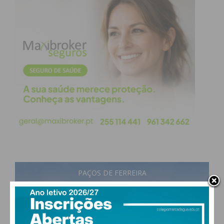
A vítima Laura da Silva
Subscreva a newsletter do
Imediato
Assine nossa newsletter por e-mail e
obtenha de forma regular a informação
atualizada.
PAÇOS DE FERREIRA
Eu li e concordo com os
termos e
30
°
scattered clouds
condições
39% humidade
vento: 4m/s O
MAX 30 • MIN 28