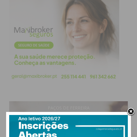
“melhor idade”, de nos poder mover, de conversar,
de apreender coisas, de fazer e cultivar o sentido
positivo da vida, e o deslumbramento do momento,
e fotografá-lo. “Fotografar é parar a vida, nesse
instante e guardá-lo para memória”.
Desejo, enviar uma homenagem gratificante ao
Presidente, e a todos os elementos da ADISCREP. A
todos os alunos e alunas da Universidade Sénior.
Aos professores pelo vosso esforço e trabalho
voluntário, desenvolvido nas inúmeras disciplinas,
sempre com espírito abnegado, sorridente, e
humano, com que o transmitem, para o bem-estar
PAÇOS DE FERREIRA
de todos.
29
°
clear sky
E faço votos que esta “Alegria Sénior”, continue por
50% humidade
vento: 5m/s O
muitos anos, sempre com o seu espírito motivador,