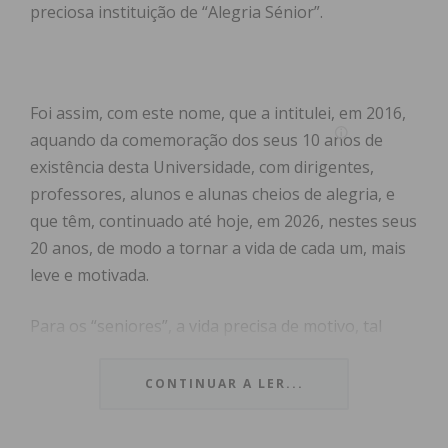
preciosa instituição de “Alegria Sénior”.
Foi assim, com este nome, que a intitulei, em 2016,
aquando da comemoração dos seus 10 anos de
existência desta Universidade, com dirigentes,
professores, alunos e alunas cheios de alegria, e
que têm, continuado até hoje, em 2026, nestes seus
20 anos, de modo a tornar a vida de cada um, mais
leve e motivada.
Para os “seniores”, a vida precisa de motivo, tal
como as plantas de água, ou as flores de sol.
CONTINUAR A LER...
Recordo-me de participar no início da Universidade,
em Outubro de 2008, na primeira reunião de