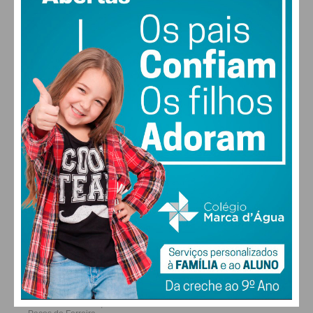
MAX 17 • MIN 17
30
30
30
28
°
°
°
°
QUI
SEX
SÁB
DOM
ALTERAR
FARMACIAS DE SERVIÇO EM PAÇOS DE
FERREIRA