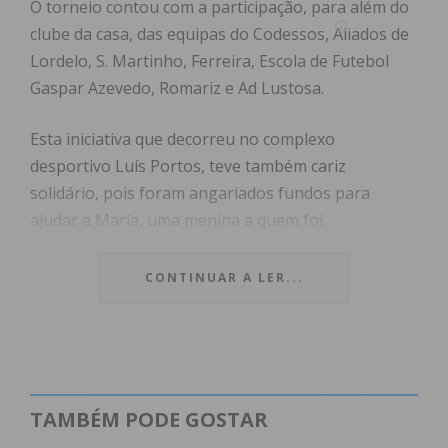
O torneio contou com a participação, para além do
clube da casa, das equipas do Codessos, Aliados de
Lordelo, S. Martinho, Ferreira, Escola de Futebol
Gaspar Azevedo, Romariz e Ad Lustosa.
Esta iniciativa que decorreu no complexo
desportivo Luís Portos, teve também cariz
solidário, pois foram angariados fundos para
ajudar a Maria, uma menina a quem foi
diagnosticada com Leucodistrofia Metacromática,
uma doença neurodegenerativa raríssima que lhe
CONTINUAR A LER...
causa dificuldades de locomoção, atrofia ótica,
regressão motora, dificuldades na fala e na
deglutição levando eventualmente à deterioração
mental. Para ajudar a dar conforto à Maria, são
indispensáveis diversos acessórios como um colete
TAMBÉM PODE GOSTAR
para postura, uma cadeira adaptada para banho,