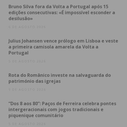
uma cadeira para passeios e alimentação, entre
Bruno Silva fora da Volta a Portugal após 15
outros que surgirão conforme a situação evoluir.
edições consecutivas: «É impossível esconder a
desilusão»
6 DE AGOSTO 2026
Subscreva a newsletter do
Julius Johansen vence prólogo em Lisboa e veste
Imediato
a primeira camisola amarela da Volta a
Portugal
5 DE AGOSTO 2026
Assine nossa newsletter por e-mail e
obtenha de forma regular a informação
Rota do Românico investe na salvaguarda do
atualizada.
património das igrejas
5 DE AGOSTO 2026
“Dos 8 aos 80”: Paços de Ferreira celebra pontes
intergeracionais com jogos tradicionais e
Eu li e concordo com os
termos e
piquenique comunitário
condições
5 DE AGOSTO 2026