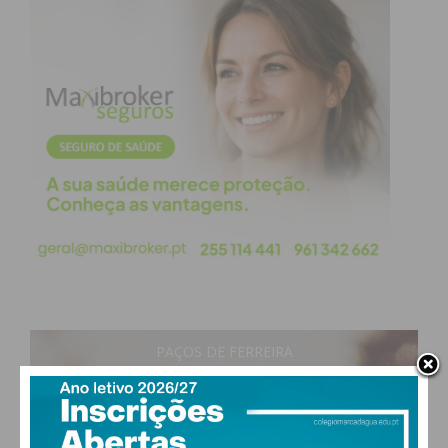
PAÇOS DE FERREIRA
17
°
clear sky
83% humidade
vento: 1m/s ESE