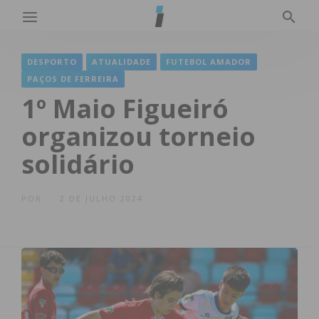
DESPORTO
ATUALIDADE
FUTEBOL AMADOR
PAÇOS DE FERREIRA
1º Maio Figueiró
organizou torneio
solidário
POR
2 DE JULHO 2024