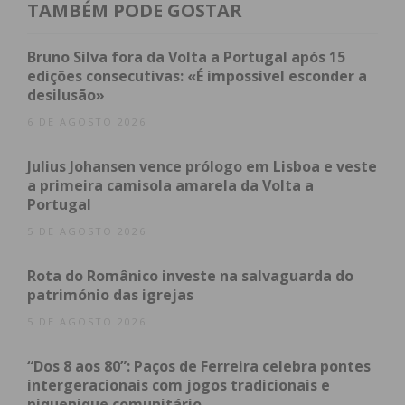
contribuição anual para o plano de pensões dos
TAMBÉM PODE GOSTAR
colaboradores – o programa “Thanks!” – por não
ter conseguido atingir os seus objetivos em termos
Bruno Silva fora da Volta a Portugal após 15
edições consecutivas: «É impossível esconder a
de orçamentos e resultados, “uma situação alheia”
desilusão»
ao trabalho que desenvolvem.
6 DE AGOSTO 2026
Ao Jornal IMEDIATO, a IKEA Industry Portugal – a
Julius Johansen vence prólogo em Lisboa e veste
empresa responsável pela fábrica de Paços de
a primeira camisola amarela da Volta a
Ferreira que é gerida pelo Inter IKEA Group –
Portugal
explicou que esta medida da bonificação de 150 por
5 DE AGOSTO 2026
cento abrange apenas os trabalhadores das lojas
da IKEA Portugal, que faz parte do grupo Ingka.
Rota do Românico investe na salvaguarda do
“São dois grupos diferentes, com estratégias
património das igrejas
diferentes e políticas de compensações e benefícios
5 DE AGOSTO 2026
diferentes para os respetivos colaboradores”,
“Dos 8 aos 80”: Paços de Ferreira celebra pontes
referiu.
intergeracionais com jogos tradicionais e
piquenique comunitário