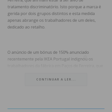
Ferreira, que afirmam estar a ser alvo de
tratamento discriminatório. Isto porque a marca é
gerida por dois grupos distintos e esta medida
apenas abrange os trabalhadores de um deles,
dedicado ao retalho.
O anúncio de um bónus de 150% anunciado
recentemente pela IKEA Portugal indignou os
trabalhadores da fábrica em Paços de Ferreira, que
reclamam não ter acesso a este valor
compensatório. Sem se querer identificar, um dos
CONTINUAR A LER...
trabalhadores denunciou o caso, acusando a
empresa de tratamento discriminatório. O
trabalhador deu ainda nota de que a empresa
anunciou ainda a suspensão de uma outra