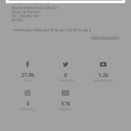
27,0k
0
1,2k
Fans
Followers
Subscribers
0
578
Followers
Readers