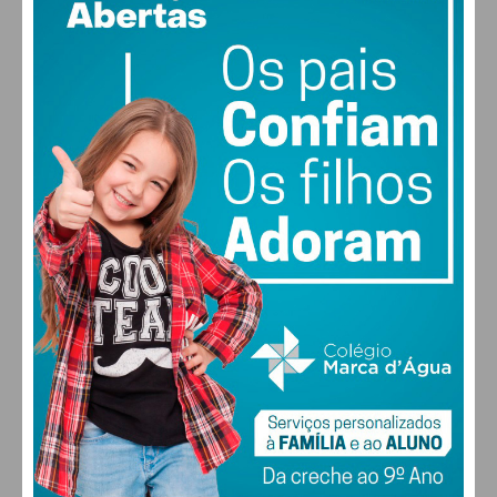
19
86% humidade
vento: 1m/s E
MAX 19 • MIN 19
30
30
29
28
°
°
°
°
QUI
SEX
SÁB
DOM
ALTERAR
FARMACIAS DE SERVIÇO EM PAÇOS DE
FERREIRA