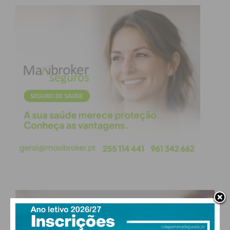
estáveis e previsíveis, uma vez que o valor do
bónus era variável em cada ano”.
Subscreva a newsletter do
Imediato
Assine nossa newsletter por e-mail e
obtenha de forma regular a informação
atualizada.
PAÇOS DE FERREIRA
Eu li e concordo com os
termos e
°
condições
clear sky