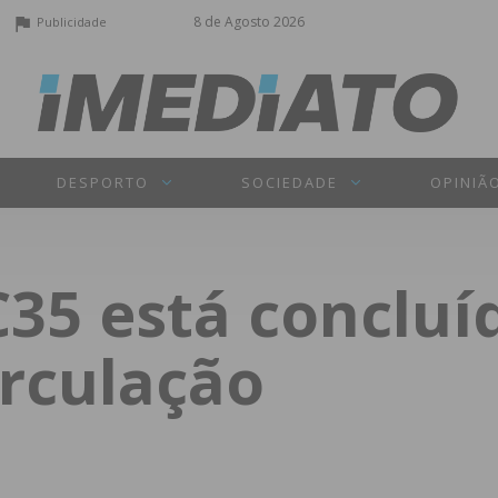
8 de Agosto 2026
Publicidade
DESPORTO
SOCIEDADE
OPINIÃ
IC35 está concluí
irculação