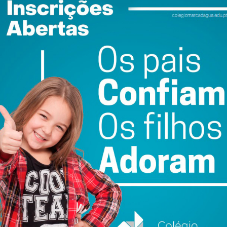
ence
AGRIVAL 2026
FC Penafiel SAD cria
arranca em Penafiel
equipa Sub-23 que
s
com recinto
vai ser liderada por
nt
renovado e presença
Pedro Barroso
do Ministro da