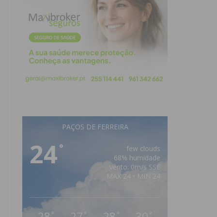
PAÇOS DE FERREIRA
24
°
few clouds
68% humidade
vento: 0m/s SSE
MAX 24 • MIN 24
28
27
28
30
°
°
°
°