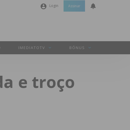
Login
Assinar
Nome de utilizador ou email
*
Senha
*
O
IMEDIATOTV
BÓNUS
Manter sessão
da e troço
INICIAR SESSÃO
Perdeu a sua senha?