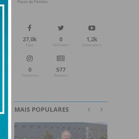
27,0k
0
1,2k
Fans
Followers
Subscribers
0
577
Followers
Readers
MAIS POPULARES