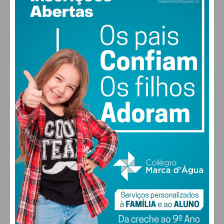
28
°
clear sky
51% humidade
vento: 5m/s O
MAX 28 • MIN 27
28
30
30
31
°
°
°
°
DOM
SEG
TER
QUA
ALTERAR
FARMACIAS DE SERVIÇO EM PAÇOS DE
FERREIRA