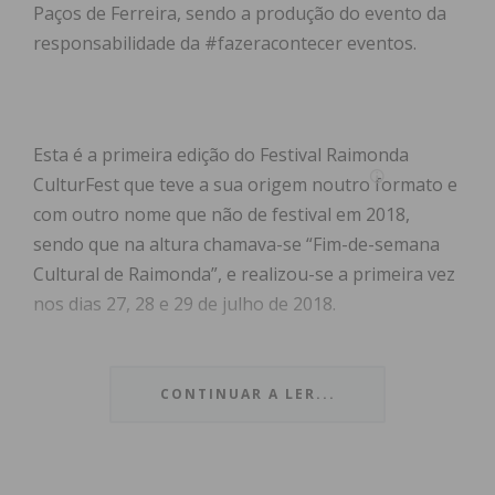
Paços de Ferreira, sendo a produção do evento da
responsabilidade da #fazeracontecer eventos.
Esta é a primeira edição do Festival Raimonda
CulturFest que teve a sua origem noutro formato e
com outro nome que não de festival em 2018,
sendo que na altura chamava-se “
Fim-de-semana
Cultural de Raimonda”, e realizou-se a primeira vez
nos dias 27, 28 e 29 de julho de 2018.
Após a pandemia a Junta de Freguesia de Raimonda
decidiu mudar o local do evento da Junta de
CONTINUAR A LER...
Freguesia para o recém inaugurado Parque da
Raimonda, a edição de 2022 foi já um elevar da
fasquia do evento e o local demonstrou ter todas