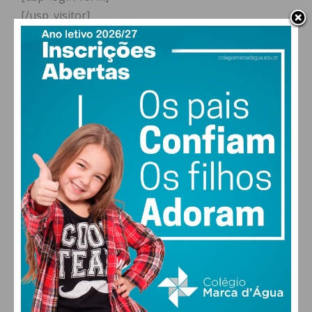
[/usp_visitor]
[usp_display_posts]