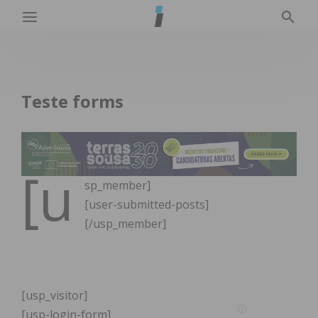
Teste forms
[u
sp_member]
[user-submitted-posts]
[/usp_member]
[usp_visitor]
[usp-login-form]