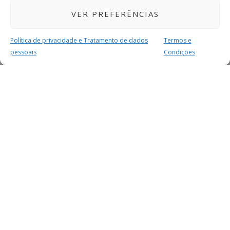
VER PREFERÊNCIAS
Política de privacidade e Tratamento de dados
Termos e
pessoais
Condições
MAIS PARA SI
FACEBOOK
TWITTER
YOUTUBE
INSTAGRAM
READERS
SERVIÇOS