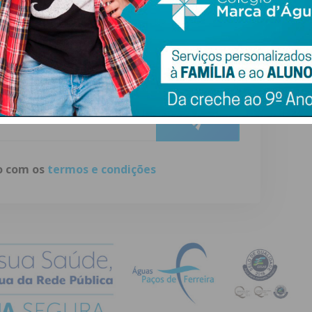
ewsletter do Imediato
ail e obtenha de forma regular a informação
atualizada.
do com os
termos e condições