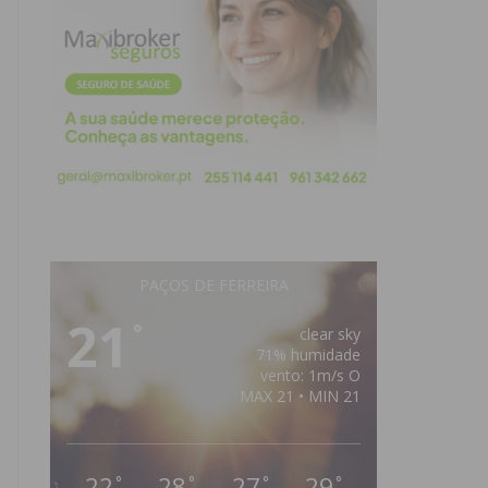
PAÇOS DE FERREIRA
21
°
clear sky
71% humidade
vento: 1m/s O
MAX 21 • MIN 21
22
28
27
29
°
°
°
°