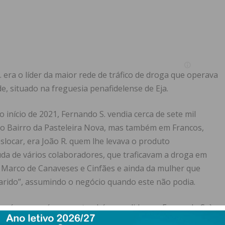
 era o líder da maior rede de tráfico de droga que operava
e, situado na freguesia penafidelense de Eja.
início de 2021, Fernando S. vendia cerca de sete mil
o Bairro da Pasteleira Nova, mas também em Francos,
locar, era João R. quem lhe levava o produto
uda de vários colaboradores, que traficavam a droga em
 Marco de Canaveses e Cinfães e ainda da mulher que
marido”, assumindo o negócio quando este não podia.
roína e cocaína – era também vendido por Fernando S. à
slocavam.