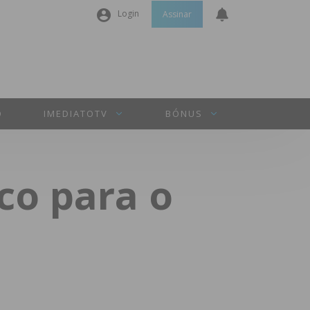
Login
Assinar
Nome de utilizador ou email
*
Senha
*
O
IMEDIATOTV
BÓNUS
Manter sessão
ico para o
INICIAR SESSÃO
Perdeu a sua senha?