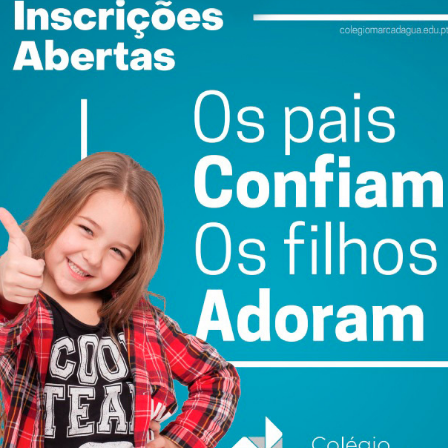
S. era a “alavanca” da atividade, como o mesmo confessou
gamento. Era este que liderava o grupo de colaboradores,
a de alimentar o vício, visto serem na sua maioria
afiel condenou os onze arguidos por tráfico de droga.
s de prisão efetivas de seis anos e quatro anos e seis
te, a pena de cadeia aplicada a João R. prende-se com o
e droga, a última das quais aplicada um dia antes da
is elevada entre os restantes arguidos – pena suspensa
as foram fixadas entre um ano e seis meses e quatro anos
ução.