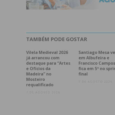
TAMBÉM PODE GOSTAR
Vilela Medieval 2026
Santiago Mesa v
já arrancou com
em Albufeira e
destaque para “Artes
Francisco Campo
e Ofícios da
fica em 5º no spri
Madeira” no
final
Mosteiro
7 DE AGOSTO 2026
requalificado
7 DE AGOSTO 2026