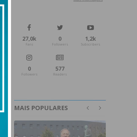
27,0k
0
1,2k
Fans
Followers
Subscribers
0
577
Followers
Readers
MAIS POPULARES