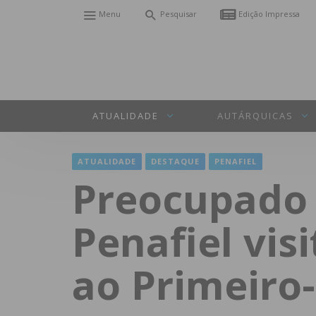
Menu
Pesquisar
Edição Impressa
ATUALIDADE
AUTÁRQUICAS
ATUALIDADE
DESTAQUE
PENAFIEL
Preocupado 
Penafiel vis
ao Primeiro