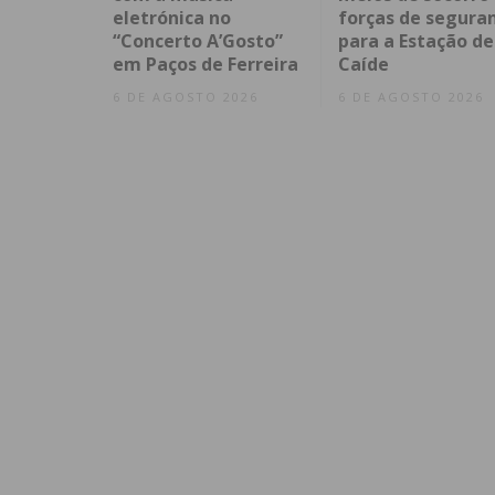
eletrónica no
forças de segura
“Concerto A’Gosto”
para a Estação de
em Paços de Ferreira
Caíde
6 DE AGOSTO 2026
6 DE AGOSTO 2026