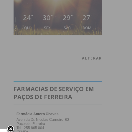
24
30
29
27
°
°
°
°
QUI
SEX
SÁB
DOM
ALTERAR
FARMACIAS DE SERVIÇO EM
PAÇOS DE FERREIRA