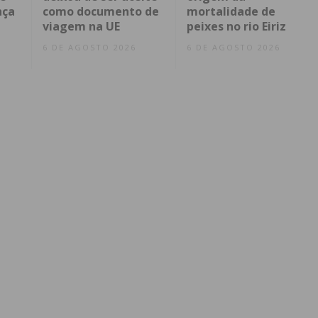
nça
como documento de
mortalidade de
viagem na UE
peixes no rio Eiriz
6 DE AGOSTO 2026
6 DE AGOSTO 2026