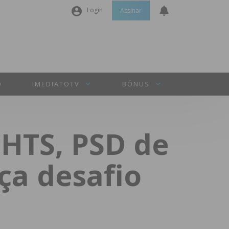
Login
Assinar
Nome de utilizador ou email
*
Senha
*
O
IMEDIATOTV
BÓNUS
Manter sessão
HTS, PSD de
INICIAR SESSÃO
nça desafio
Perdeu a sua senha?