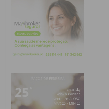
PAÇOS DE FERREIRA
25
°
clear sky
49% humidade
vento: 2m/s OSO
MAX 25 • MIN 25