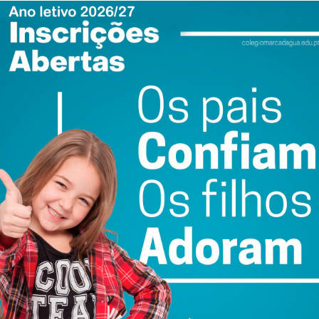
 de Portugal a dizer aos portugueses se têm ou não têm
odem contar com um autêntico SNS, e deixar de ter
el, recorda o ano de 2015, no Governo de Pedro Passos
ónio Costa, na época na oposição, “acusou o então
ção de caos” nas urgências médicas” afirmando que o PSD
nos depois, todos os portugueses assistem em direto ao
ugal, pelo que se impõe a pergunta: “O Governo de
o Estado Social?” É que, se em 2015 estava o FMI em
ovocada pelo Partido Socialista, hoje supostamente
de dos mais elevados impostos da União Europeia. Assim,
rcunstâncias, António Costa afirmou em 2015 que o PSD era
ursos, não resolve de forma séria e definitiva o problema
prio adversário do Estado Social?”, questiona.
lação e irá fazer tudo o que estiver ao seu alcance para