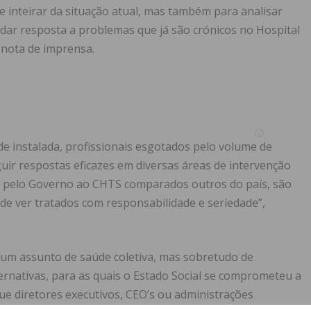
 inteirar da situação atual, mas também para analisar
 dar resposta a problemas que já são crónicos no Hospital
m nota de imprensa.
e instalada, profissionais esgotados pelo volume de
uir respostas eficazes em diversas áreas de intervenção
tos pelo Governo ao CHTS comparados outros do país, são
de ver tratados com responsabilidade e seriedade”,
é um assunto de saúde coletiva, mas sobretudo de
ernativas, para as quais o Estado Social se comprometeu a
que diretores executivos, CEO’s ou administrações