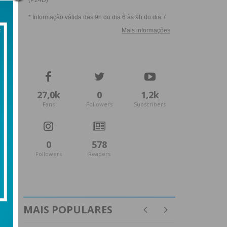
27,0k
0
1,2k
Fans
Followers
Subscribers
0
578
Followers
Readers
MAIS POPULARES