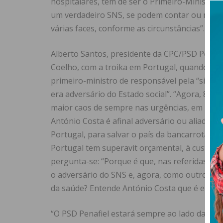
hospitalares, tem de ser o Primeiro-Ministro
um verdadeiro SNS, se podem contar ou não p
várias faces, conforme as circunstâncias”.
Alberto Santos, presidente da CPC/PSD Penafi
Coelho, com a troika em Portugal, quando Ant
primeiro-ministro de responsável pela “situa
era adversário do Estado social”. “Agora, 8 a
maior caos de sempre nas urgências, em Port
António Costa é afinal adversário ou aliado d
Portugal, para salvar o país da bancarrota pr
Portugal tem superavit orçamental, à custas 
pergunta-se: “Porque é que, nas referidas ci
o adversário do SNS e, agora, como outros rec
da saúde? Entende António Costa que é ele pró
“O PSD Penafiel estará sempre ao lado da popu