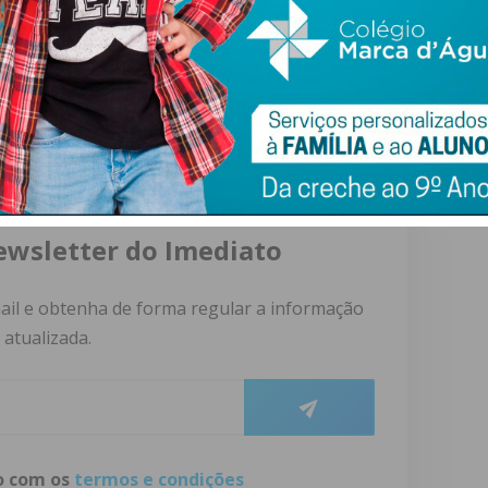
s utentes do CHTS não caiam em “saco roto””, concluem
ewsletter do Imediato
ail e obtenha de forma regular a informação
atualizada.
do com os
termos e condições