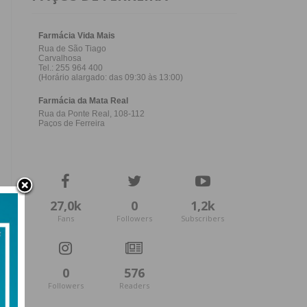
27,0k
0
1,2k
Fans
Followers
Subscribers
0
576
Followers
Readers