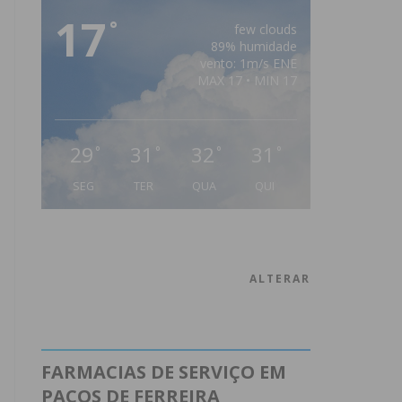
17
°
few clouds
89% humidade
vento: 1m/s ENE
MAX 17 • MIN 17
29
31
32
31
°
°
°
°
SEG
TER
QUA
QUI
ALTERAR
FARMACIAS DE SERVIÇO EM
PAÇOS DE FERREIRA