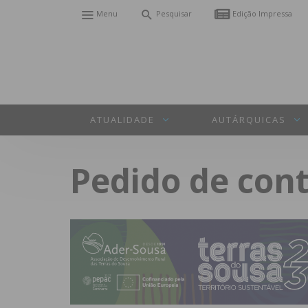
Menu
Pesquisar
Edição Impressa
ATUALIDADE
AUTÁRQUICAS
Pedido de con