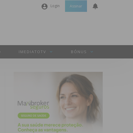
Login
Assinar
Nome de utilizador ou email
*
Senha
*
O
IMEDIATOTV
BÓNUS
Manter sessão
INICIAR SESSÃO
Perdeu a sua senha?