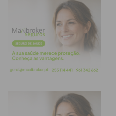
janeiro, e a Câmara contrapôs que a nomeação
“não enferma em irregularidades”, invocando a
prerrogativa legal de escolha. Em 17 de março, o
Presidente do PSD concelhio, Miguel Pereira,
publicou uma carta aberta a pedir que Jocelino
Moreira optasse por uma das funções, referindo e
criticando essa resposta da autarquia. Em 20 de
março, os onze Presidentes de Junta do PSD
formalizaram o comunicado conjunto. Até ao fecho
deste texto, não se encontra no IMEDATO registo
de reação pública do PS de Paços de Ferreira,
enquanto estrutura concelhia, especificamente a
este dossiê.
Neste cenário, a imagem do triciclo é útil para
pensar o equilíbrio institucional. Câmara, Juntas e
Assembleia Municipal são três rodas que avançam