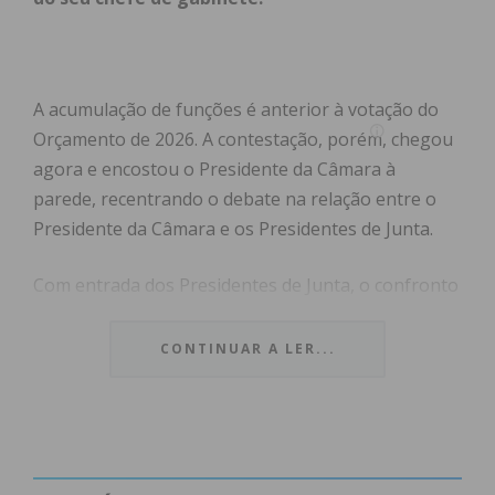
A acumulação de funções é anterior à votação do
Orçamento de 2026. A contestação, porém, chegou
agora e encostou o Presidente da Câmara à
parede, recentrando o debate na relação entre o
Presidente da Câmara e os Presidentes de Junta.
Com entrada dos Presidentes de Junta, o confronto
deixou de ser um eixo PSD contra PS e passou a
configurar um braço de ferro entre Presidentes de
CONTINUAR A LER...
Junta e a Presidência da Câmara, com a Assembleia
Municipal a tornar-se o campo de jogo
organizacional. No comunicado, os Presidentes
contestam a acumulação de funções do Presidente
da Junta de Raimonda, Jocelino Moreira, com o