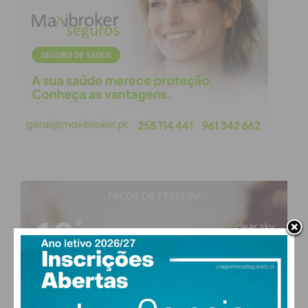
direitas quando tocam o chão ao mesmo tempo. A
aprovação do Orçamento de 2026 mostrou que a
governabilidade se joga nas freguesias e na
capacidade de convergência dos Presidentes de
Junta dentro da Assembleia Municipal, deslocando
o centro de gravidade para o território e tornando
o equilíbrio entre rodas mais sensível.
Sem antecipar decisões, é possível descrever
quatro cenários compatíveis com o que está em
cima da mesa:
PAÇOS DE FERREIRA
18
°
a)
o status quo mantém-se e o conflito irá
clear sky
84% humidade
rebentar na Assembleia Municipal, e todos
vento: 1m/s ESE
perderão;
MAX 18 • MIN 18
b)
o Presidente da Câmara exonerará o chefe
de gabinete, e o PSD ganhará;