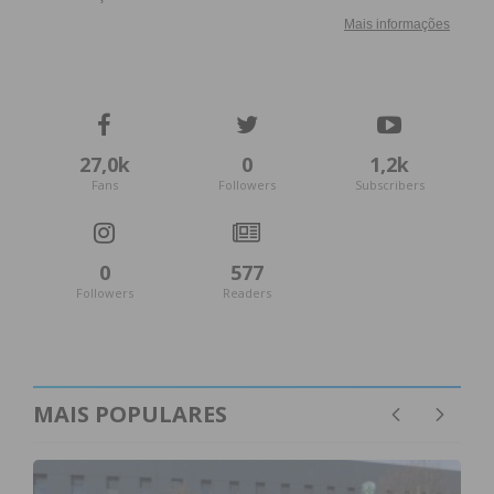
Assine nossa newsletter por e-mail e
obtenha de forma regular a informação
atualizada.
27,0k
0
1,2k
Fans
Followers
Subscribers
Eu li e concordo com os
termos e
condições
0
577
Followers
Readers
MAIS POPULARES