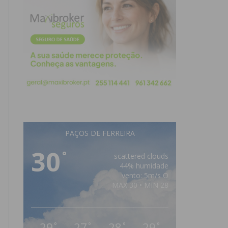
PAÇOS DE FERREIRA
30
°
scattered clouds
44% humidade
vento: 5m/s O
MAX 30 • MIN 28
29
27
28
29
°
°
°
°