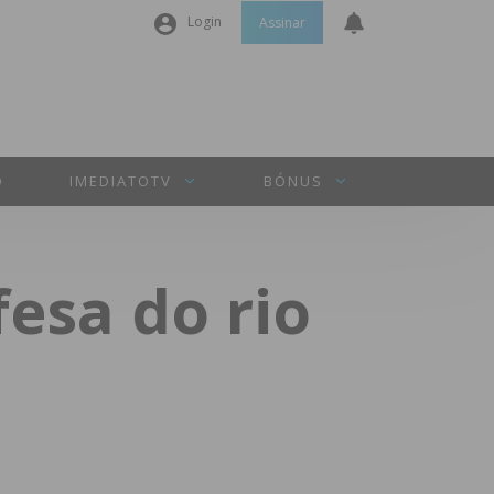
Login
Assinar
Nome de utilizador ou email
*
Senha
*
O
IMEDIATOTV
BÓNUS
Manter sessão
esa do rio
INICIAR SESSÃO
Perdeu a sua senha?