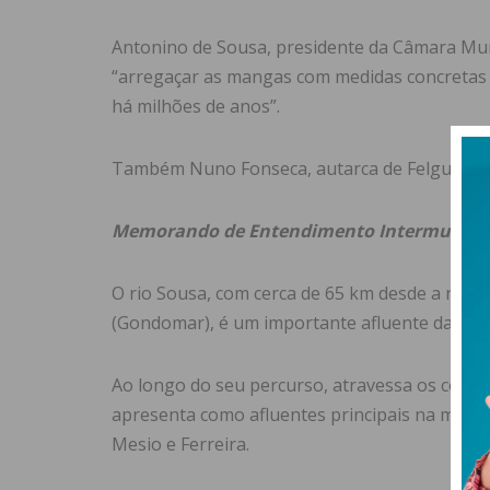
Antonino de Sousa, presidente da Câmara Munic
“arregaçar as mangas com medidas concretas p
há milhões de anos”.
Também Nuno Fonseca, autarca de Felgueiras,
Memorando de Entendimento Intermunicip
O rio Sousa, com cerca de 65 km desde a nasce
(Gondomar), é um importante afluente da mar
Ao longo do seu percurso, atravessa os concel
apresenta como afluentes principais na marge
Mesio e Ferreira.