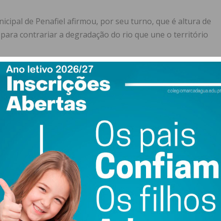
ipal de Penafiel afirmou, por seu turno, que é altura de
ara contrariar a degradação do rio que une o território
 defendeu que é tempo de “por mãos à obra”.
al
nte em Friande (Felgueiras) até à foz em Foz do Sousa
gem direita do rio Douro.
hos de Felgueiras, Lousada, Penafiel e Paredes, e
m esquerda o rio Cavalum e na margem direita os rios