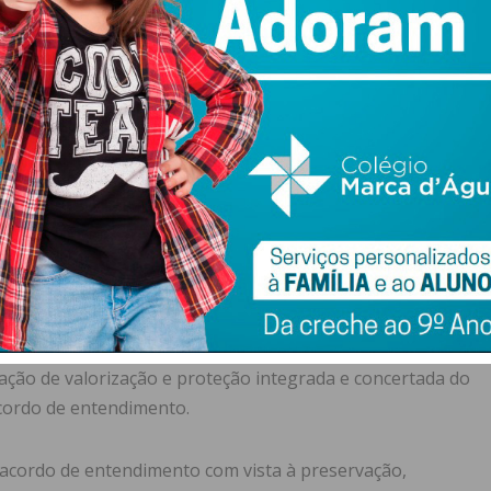
cia hidrográfica do Sousa alberga mais de 550 espécies de
nas de espécies endémicas da Península Ibérica e/ou
integridade ecológica do rio.
to humanizado em que se encontra, o rio Sousa presta
a qualidade de vida e desenvolvimento das populações
ento natural agregador do território, a sua importância
s, a sua relevância para a economia regional,
es e desenvolvimento territorial e as ameaças a que
elhos de Penafiel, Paredes, Lousada e Felgueiras
ção de valorização e proteção integrada e concertada do
acordo de entendimento.
acordo de entendimento com vista à preservação,