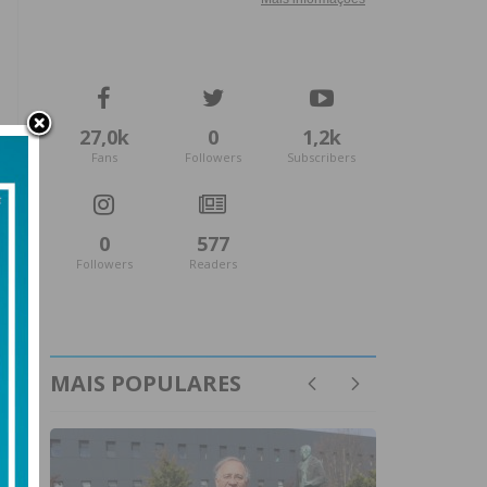
27,0k
0
1,2k
Fans
Followers
Subscribers
0
577
Followers
Readers
MAIS POPULARES