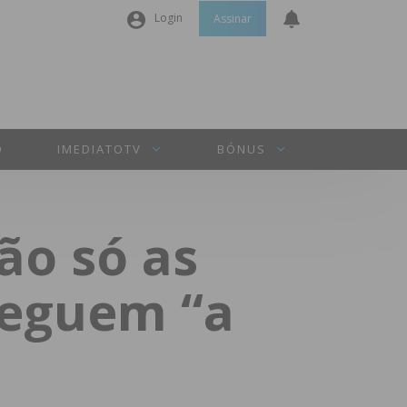
Login
Assinar
Nome de utilizador ou email
*
Senha
*
O
IMEDIATOTV
BÓNUS
Manter sessão
ão só as
INICIAR SESSÃO
seguem “a
Perdeu a sua senha?