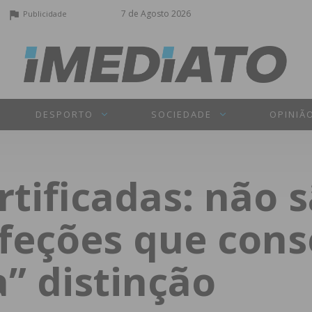
7 de Agosto 2026
Publicidade
DESPORTO
SOCIEDADE
OPINIÃ
tificadas: não s
feções que con
” distinção