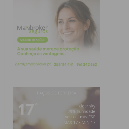
PAÇOS DE FERREIRA
17
°
clear sky
79% humidade
vento: 1m/s ESE
MAX 17 • MIN 17