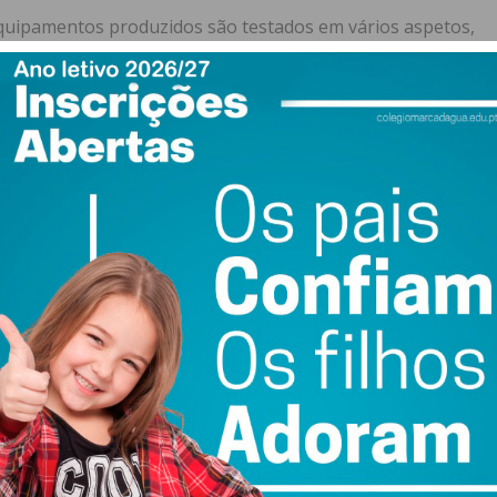
equipamentos produzidos são testados em vários aspetos,
e do tecido, o tamanho da máscara e a capacidade de
evistar e embalar, sendo que sete tiveram de ficar em
roduz cerca de 10.000 máscaras diariamente e as
rtes do país e até mesmo do estrangeiro.
 Câmara Municipal da Amadora e agora um reforço de
a de Freguesia de Raimonda, que ofereceu à população e
ão de máscaras. Exportamos para França também”,
ra completamente distinto. Anteriormente dedicada
ntrou em lay-off no mês de abril devido à falta de