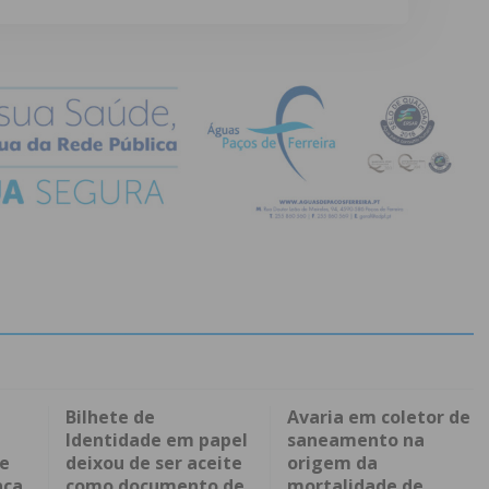
Bilhete de
Avaria em coletor de
Identidade em papel
saneamento na
 e
deixou de ser aceite
origem da
nça
como documento de
mortalidade de