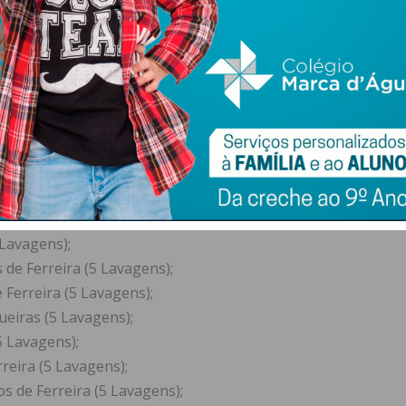
ondense deixa o aviso de que as pequenas firmas “não se
eberam a certificação do Citeve nas suas máscaras
ens);
agens);
 Lavagens);
 de Ferreira (5 Lavagens);
 Ferreira (5 Lavagens);
ueiras (5 Lavagens);
5 Lavagens);
reira (5 Lavagens);
os de Ferreira (5 Lavagens);