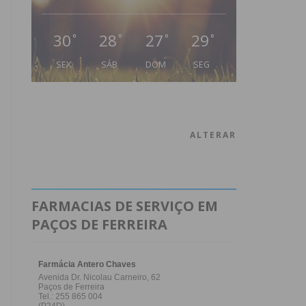
30
28
27
29
°
°
°
°
SEX
SÁB
DOM
SEG
ALTERAR
FARMACIAS DE SERVIÇO EM
PAÇOS DE FERREIRA