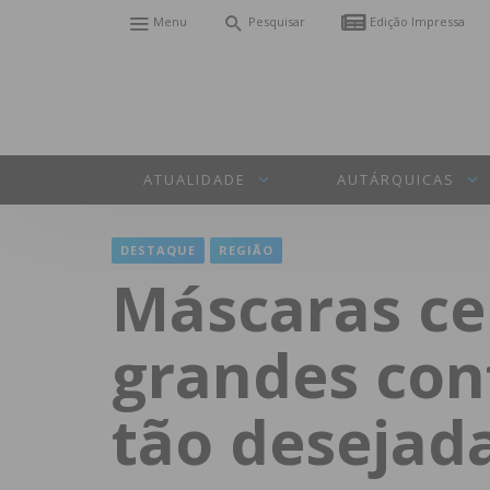
Menu
Pesquisar
Edição Impressa
ATUALIDADE
AUTÁRQUICAS
DESTAQUE
REGIÃO
Máscaras cer
grandes con
tão desejada