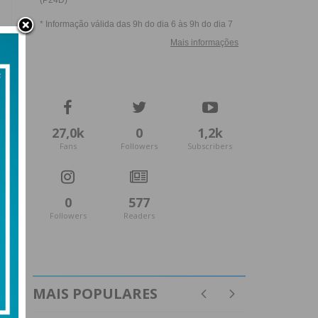
27,0k
0
1,2k
Fans
Followers
Subscribers
0
577
Followers
Readers
MAIS POPULARES