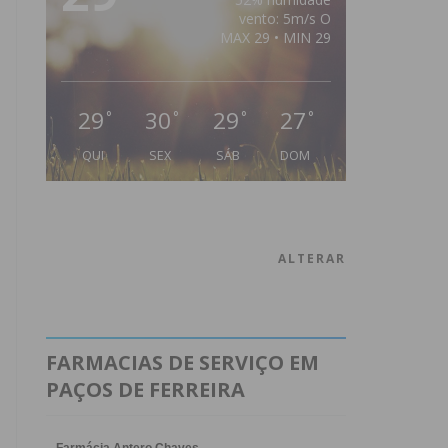
vento: 5m/s O
MAX 29 • MIN 29
29
30
29
27
°
°
°
°
QUI
SEX
SÁB
DOM
ALTERAR
FARMACIAS DE SERVIÇO EM
PAÇOS DE FERREIRA