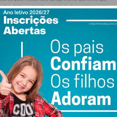
 que tem dado um grande exemplo ao demonstrar que as
em Lisboa e no Porto”.
 o autor, Antonino de Sousa, presidente da Câmara
opção “mais difícil”, em tempos de pandemia, ao avançar
ifícil e muito ponderada. Fizemos a opção mais difícil,
idade. Mas valeu a pena”, explicou o autarca.
ewsletter do Imediato
ail e obtenha de forma regular a informação
atualizada.