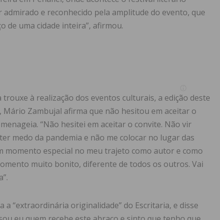
r admirado e reconhecido pela amplitude do evento, que
ço de uma cidade inteira”, afirmou.
rouxe à realização dos eventos culturais, a edição deste
s, Mário Zambujal afirma que não hesitou em aceitar o
enageia. “Não hesitei em aceitar o convite. Não vir
, ter medo da pandemia e não me colocar no lugar das
 um momento especial no meu trajeto como autor e como
omento muito bonito, diferente de todos os outros. Vai
a”.
a “extraordinária originalidade” do Escritaria, e disse
o sou eu quem recebe este abraço e sinto que tenho que