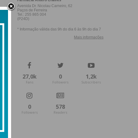
27,0k
0
1,2k
Fans
Followers
Subscribers
0
578
Followers
Readers