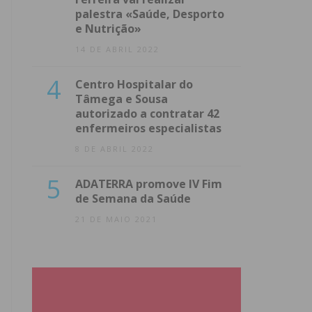
palestra «Saúde, Desporto
e Nutrição»
14 DE ABRIL 2022
4
Centro Hospitalar do
Tâmega e Sousa
autorizado a contratar 42
enfermeiros especialistas
8 DE ABRIL 2022
5
ADATERRA promove IV Fim
de Semana da Saúde
21 DE MAIO 2021