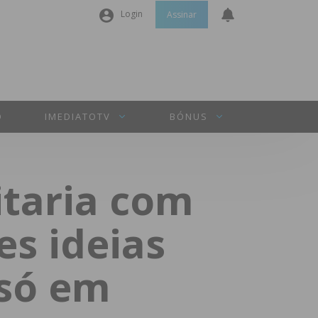
Login
Assinar
Nome de utilizador ou email
*
Senha
*
O
IMEDIATOTV
BÓNUS
Manter sessão
itaria com
INICIAR SESSÃO
es ideias
Perdeu a sua senha?
 só em