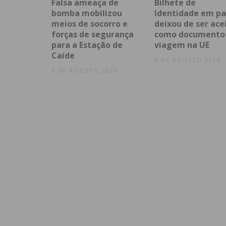
Falsa ameaça de
Bilhete de
bomba mobilizou
Identidade em pa
meios de socorro e
deixou de ser ace
forças de segurança
como documento
para a Estação de
viagem na UE
Caíde
6 DE AGOSTO 2026
6 DE AGOSTO 2026