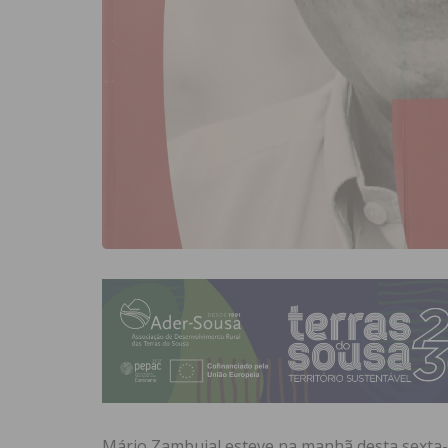
Mário Zambujal esteve na manhã desta sexta-fe