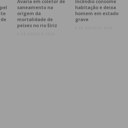
Avaria em coletor de
Incêndio consome
pel
saneamento na
habitação e deixa
ite
origem da
homem em estado
 de
mortalidade de
grave
peixes no rio Eiriz
6 DE AGOSTO 2026
6 DE AGOSTO 2026