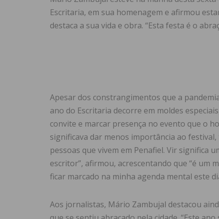
Escritaria, em sua homenagem e afirmou esta
destaca a sua vida e obra. “Esta festa é o abra
Apesar dos constrangimentos que a pandemia t
ano do Escritaria decorre em moldes especiai
convite e marcar presença no evento que o hom
significava dar menos importância ao festival
pessoas que vivem em Penafiel. Vir significa
escritor”, afirmou, acrescentando que “é um m
ficar marcado na minha agenda mental este di
Aos jornalistas, Mário Zambujal destacou ainda 
que se sentiu abraçado pela cidade. “Este an