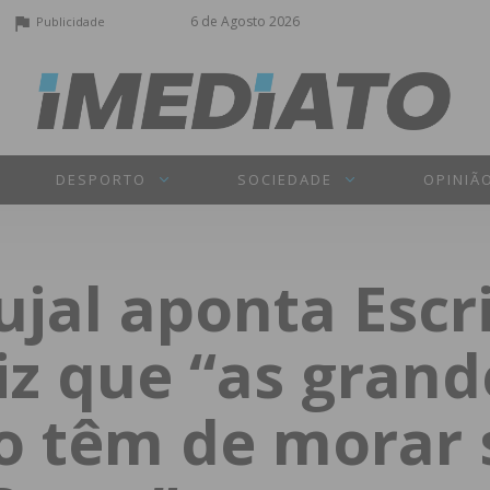
6 de Agosto 2026
Publicidade
DESPORTO
SOCIEDADE
OPINIÃ
jal aponta Escr
z que “as grand
ão têm de morar