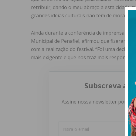
retribuir, dando o meu abraço a esta cidade
grandes ideias culturais não têm de morar só 
Ainda durante a conferência de imprensa com
Municipal de Penafiel, afirmou que fizeram a 
com a realização do festival. “Foi uma decisão d
mais exigente e que nos traz mais responsabil
Subscreva a n
Assine nossa newsletter por e-m