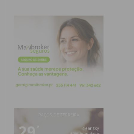
PAÇOS DE FERREIRA
29
°
clear sky
52% humidade