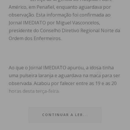
Américo, em Penafiel, enquanto aguardava por
observação. Esta informação foi confirmada ao
Jornal IMEDIATO por Miguel Vasconcelos,
presidente do Conselho Diretivo Regional Norte da
Ordem dos Enfermeiros.
Ao que o Jornal IMEDIATO apurou, a idosa tinha
uma pulseira laranja e aguardava na maca para ser
observada. Acabou por falecer entre as 19 e as 20
horas desta terça-feira.
Contactado pelo Jornal IMEDIATO, o Centro
Hospitalar do Tâmega e Sousa (CHTS), do qual faz
CONTINUAR A LER...
parte o Hospital Padre Américo, explicou que “a
doente referida nas notícias deu entrada no Serviço