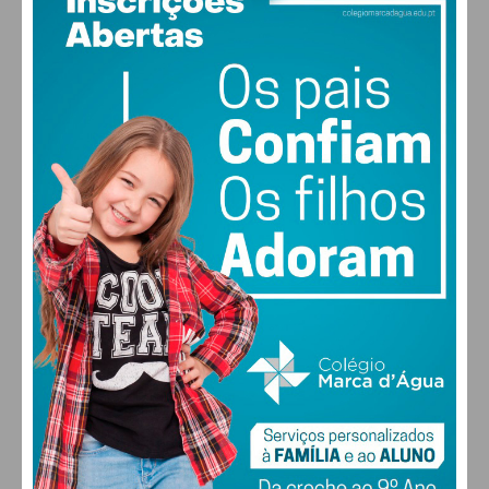
23
°
few clouds
64% humidade
vento: 0m/s SSE
MAX 23 • MIN 23
28
27
28
30
°
°
°
°
SÁB
DOM
SEG
TER
ALTERAR
FARMACIAS DE SERVIÇO EM PAÇOS DE
FERREIRA