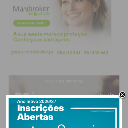
obtenha de forma regular a informação
atualizada.
Eu li e concordo com os
termos e
condições
PAÇOS DE FERREIRA
20
°
clear sky
74% humidade
vento: 1m/s O
MAX 20 • MIN 20