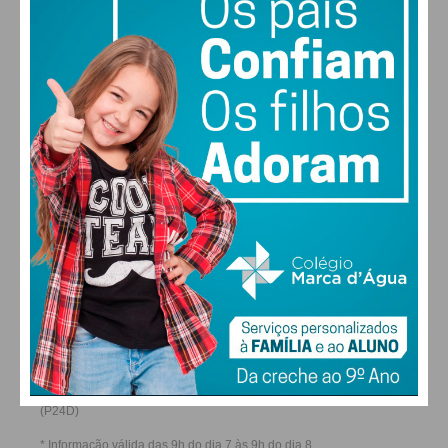
28
27
29
29
°
°
°
°
SÁB
DOM
SEG
TER
ALTERAR
FARMACIAS DE SERVIÇO EM PAÇOS DE
FERREIRA