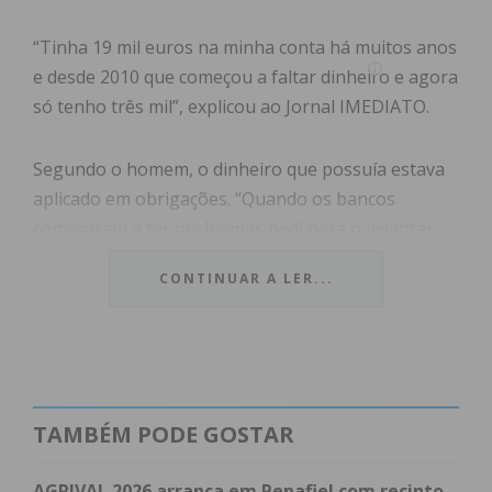
“Tinha 19 mil euros na minha conta há muitos anos
e desde 2010 que começou a faltar dinheiro e agora
só tenho três mil”, explicou ao Jornal IMEDIATO.
Segundo o homem, o dinheiro que possuía estava
aplicado em obrigações. “Quando os bancos
começaram a ter problemas pedi para o levantar,
mas o meu gestor disse que não o fizesse, que
CONTINUAR A LER...
quando aparecesse um produto bom para mim que
o aplicavam. Desde aí começou a faltar dinheiro. Ele
deve ter feito uma aplicação de risco, sem a minha
autorização”, frisou.
TAMBÉM PODE GOSTAR
Quase nove anos passaram sem que José Maria
Ribeiro tenha feito uma reclamação formal, ou
AGRIVAL 2026 arranca em Penafiel com recinto