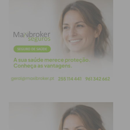
consequências legais. O caso que relata e o facto de
reconhecer que pode ter assinado algo, sem ter
noção do seu conteúdo, deve servir como exemplo.
Nesta notícia, o Jornal IMEDIATO não identifica a
instituição bancária, na medida em que ainda não
obtivemos uma posição da mesma, não nos
competindo julgar a sua responsabilidade e apenas
relatar o facto.
Subscreva a newsletter do
Imediato
Assine nossa newsletter por e-mail e