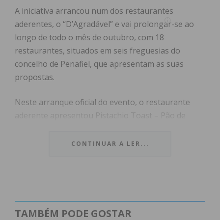
A iniciativa arrancou num dos restaurantes
aderentes, o “D’Agradável” e vai prolongar-se ao
longo de todo o mês de outubro, com 18
restaurantes, situados em seis freguesias do
concelho de Penafiel, que apresentam as suas
propostas.
Neste arranque oficial do evento, o restaurante
aderente apresentou Pistachio Toast – Pão de
brioche, recheado com mango curd e pistachio,
crocante de limão e gelado de manga – que foi
CONTINUAR A LER...
provada e votada pelo júri, composto por um
elemento da Associação Empresarial de Penafiel,
Câmara Municipal de Penafiel e por António
Teixeira, um especialista em gastronomia.
TAMBÉM PODE GOSTAR