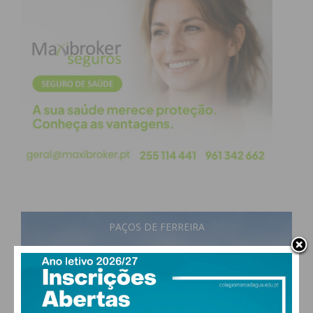
Pedro Cepeda, vereador da Câmara Municipal de
Penafiel, esteve presente no arranque da iniciativa
e ressalvou o facto de se tratar de um evento “que
mantém a sua essência”, de promover o que de
melhor existe na gastronomia local, “espaços que
sabem receber bem, que têm produtos
gastronómicos de excelência, que conseguem aliar
essa riqueza do nosso património gastronómico a
uma certa inovação”, referiu, reconhecendo que “os
nossos empreendedores na área da restauração
têm sabido quebrar fronteiras e têm tido a
capacidade de se reinventar e cada vez mais
Penafiel é conhecido como um destino
PAÇOS DE FERREIRA
gastronómico”.
16
°
scattered clouds
92% humidade
Segundo o vereador, Penafiel tem espaços de
vento: 1m/s ESE
MAX 16 • MIN 16
restauração de excelência, com décadas, “mas