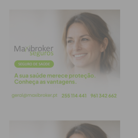
Na edição deste ano, o evento conta com 18
participantes da restauração, com outras tantas
propostas variadas, que serão vendidas por um
preço máximo de cinco euros. “E a cada ano que
passam têm caprichado cada vez mais na
elaboração da sua oferta”, assegurou Nuno
Brochado, destacando a importância do evento na
promoção da marca Penafiel. “Queremos criar aqui
um roteiro gastronómico e a nossa intenção é a
promoção dos espaços a concurso”, referiu o
presidente, acrescentando que procuraram sair do
centro da cidade e levar o evento também as
freguesias. “E está é uma das formas de podermos
chegar mais longe”, assegurou, certo de que o
evento ainda tem muito para crescer.