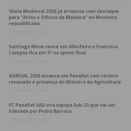
Vilela Medieval 2026 já arrancou com destaque
para “Artes e Ofícios da Madeira” no Mosteiro
requalificado
7 DE AGOSTO 2026
Santiago Mesa vence em Albufeira e Francisco
Campos fica em 5º no sprint final
7 DE AGOSTO 2026
AGRIVAL 2026 arranca em Penafiel com recinto
renovado e presença do Ministro da Agricultura
Este ano a iniciativa traz novidades, já que o
website do evento –
www.petiscando.pt
– foi
7 DE AGOSTO 2026
renovado e reforçado e Nuno Brochado,
FC Penafiel SAD cria equipa Sub-23 que vai ser
presidente da AEP, salientou o melhoramento que
liderada por Pedro Barroso
foi feito a este nível, com mais segurança e mais
7 DE AGOSTO 2026
justiça para os participantes.