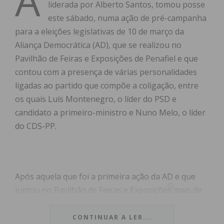
A
liderada por Alberto Santos, tomou posse
este sábado, numa ação de pré-campanha
para a eleições legislativas de 10 de março da
Aliança Democrática (AD), que se realizou no
Pavilhão de Feiras e Exposições de Penafiel e que
contou com a presença de várias personalidades
ligadas ao partido que compõe a coligação, entre
os quais Luís Montenegro, o líder do PSD e
candidato a primeiro-ministro e Nuno Melo, o líder
do CDS-PP.
Após aquela que foi a primeira ação da AD e que
juntou no Pavilhão de Feiras e Exposições mais de
1500 militantes, Alberto Santos, presidente da
Comissão Política concelhia do PSD de Penafiel,
CONTINUAR A LER...