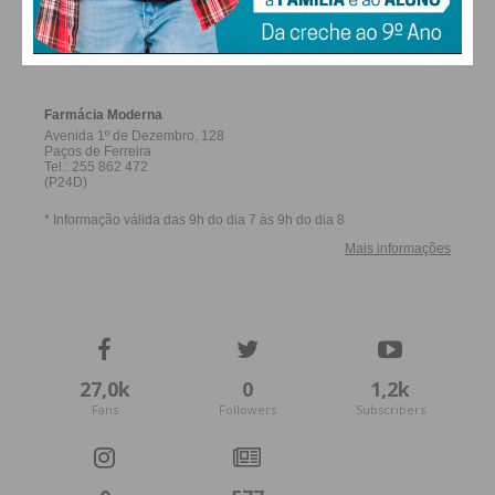
FARMACIAS DE SERVIÇO EM PAÇOS DE
FERREIRA
Subscreva a newsletter do
Imediato
Assine nossa newsletter por e-mail e
obtenha de forma regular a informação
atualizada.
27,0k
0
1,2k
Fans
Followers
Subscribers
Eu li e concordo com os
termos e