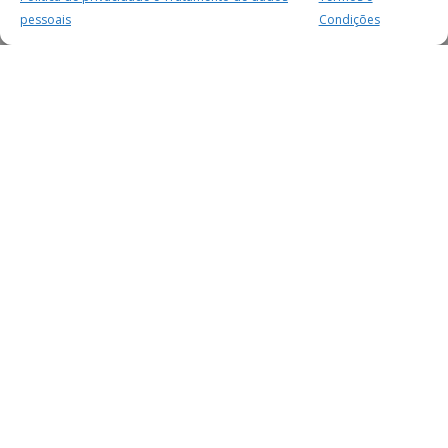
pessoais
Condições
MAIS PARA SI
FACEBOOK
TWITTER
YOUTUBE
INSTAGRAM
READERS
SERVIÇOS
SOBRE NÓS