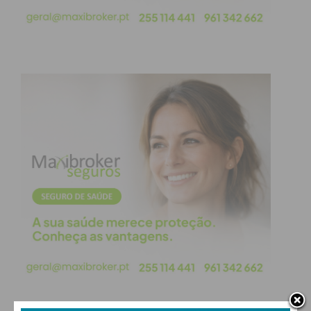
O líder da Comissão Política Concelhia do PSD
Penafiel enalteceu, ainda o crescimento que se tem
verificado no partido nos últimos meses,
concretamente ao nível dos militantes. “Tínhamos
1638 em setembro, subimos mais 400, estamos
com um crescimento relevante, que significa
precisamente a vitalidade e a vivacidade com que
aqui em Penafiel se vive esta missão partidária, mas
também uma presença muito grande de jovens que
estão a aderir ao partido, empenhados e
envolvidos nesta vitória do PSD e da Aliança
Democrática nas próximas eleições
Para as próximas eleições legislativas, a expetativa
de Alberto Santos é que a AD possa ser um
sucesso, assim como o é a coligação PSD/CDS-PP