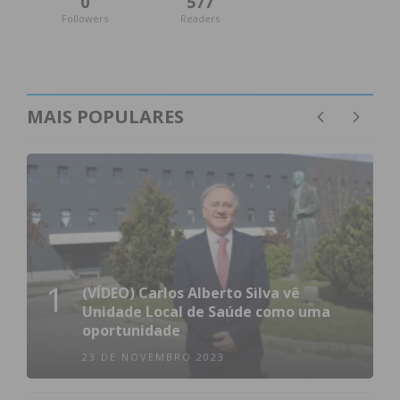
0
577
condições
Followers
Readers
MAIS POPULARES
1
(VÍDEO) Carlos Alberto Silva vê
Unidade Local de Saúde como uma
oportunidade
23 DE NOVEMBRO 2023