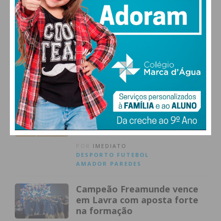
FC Porto renova com Raquel
Cunha, jovem promessa
figueiroense de 15 anos
POR
IMEDIATO
ATUALIDADE
DESPORTO
FUTEBO
L AMADOR
Aliados de Lordelo fecha
época a erguer a Taça
Promoção da AF Porto em
Futsal
POR
IMEDIATO
DESPORTO
FUTEBOL
AMADOR
PAREDES
Campeão Freamunde vence
em Lavra com aposta forte
na formação