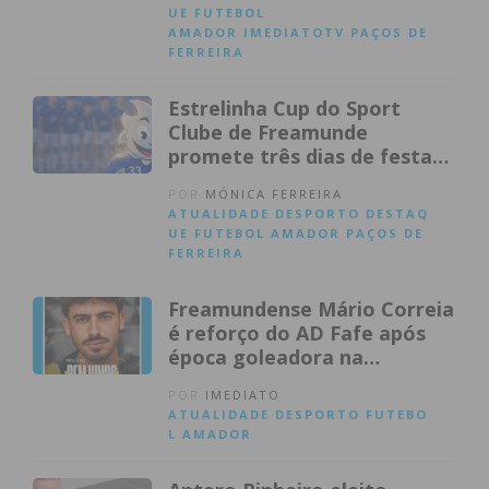
UE
FUTEBOL
AMADOR
IMEDIATOTV
PAÇOS DE
FERREIRA
Estrelinha Cup do Sport
Clube de Freamunde
promete três dias de festa
do futebol de formação
POR
MÓNICA FERREIRA
ATUALIDADE
DESPORTO
DESTAQ
UE
FUTEBOL AMADOR
PAÇOS DE
FERREIRA
Freamundense Mário Correia
é reforço do AD Fafe após
época goleadora na
Ovarense
POR
IMEDIATO
ATUALIDADE
DESPORTO
FUTEBO
L AMADOR