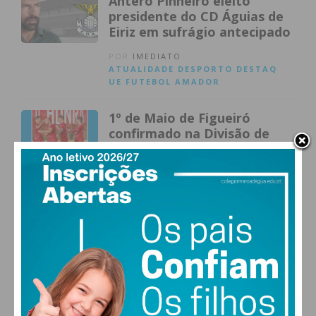
Antero Pinheiro eleito
presidente do CD Águias de
Eiriz em sufrágio antecipado
POR
IMEDIATO
ATUALIDADE
DESPORTO
DESTAQ
UE
FUTEBOL AMADOR
1º de Maio de Figueiró
confirmado na Divisão de
Honra da AF Porto
POR
IMEDIATO
ATUALIDADE
DESPORTO
FUTEBO
L AMADOR
Bock liderou o FC Maia
Lidador a uma Subida Inédita
aos Nacionais
POR
IMEDIATO
ATUALIDADE
DESPORTO
FUTEBO
L AMADOR