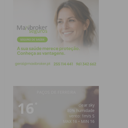
PAÇOS DE FERREIRA
16
°
clear sky
80% humidade
vento: 1m/s S
MAX 16 • MIN 16