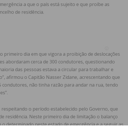
ergência a que o país está sujeito e que proíbe as
ncelho de residência.
o primeiro dia em que vigora a proibição de deslocações
tares abordaram cerca de 300 condutores, questionando
aioria das pessoas estava a circular para trabalhar e
o”, afirmou o Capitão Nasser Zidane, acrescentando que
 condutores, não tinha razão para andar na rua, tendo
es”.
, respeitando o período estabelecido pelo Governo, que
e residência. Neste primeiro dia de limitação o balanço
om o determinado neste estado de emergência e a seguir as