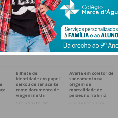
Bilhete de
Avaria em coletor de
Identidade em papel
saneamento na
 e
deixou de ser aceite
origem da
nça
como documento de
mortalidade de
viagem na UE
peixes no rio Eiriz
6 DE AGOSTO 2026
6 DE AGOSTO 2026