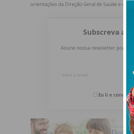
orientações da Direção Geral de Saúde e do G
Subscreva a n
Assine nossa newsletter por e-m
Eu li e concor