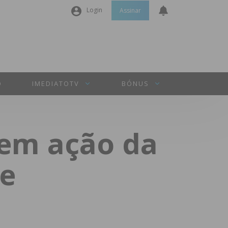
Login
Assinar
Nome de utilizador ou email
*
Senha
*
O
IMEDIATOTV
BÓNUS
Manter sessão
 em ação da
INICIAR SESSÃO
de
Perdeu a sua senha?