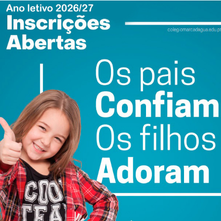
overno”, rematou o Capitão Nasser Zidane.
ewsletter do Imediato
ail e obtenha de forma regular a informação
atualizada.
do com os
termos e condições