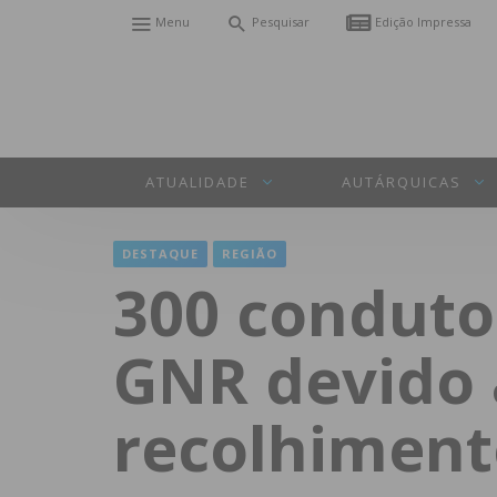
Menu
Pesquisar
Edição Impressa
ATUALIDADE
AUTÁRQUICAS
DESTAQUE
REGIÃO
300 conduto
GNR devido 
recolhiment