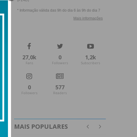
27,0k
0
1,2k
Fans
Followers
Subscribers
0
577
Followers
Readers
MAIS POPULARES