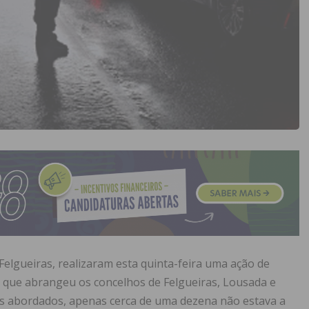
elgueiras, realizaram esta quinta-feira uma ação de
o, que abrangeu os concelhos de Felgueiras, Lousada e
es abordados, apenas cerca de uma dezena não estava a