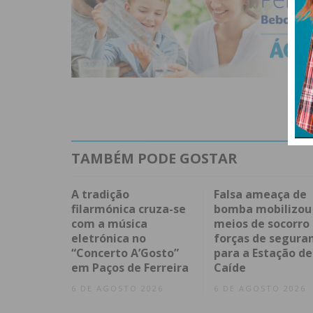
TAMBÉM PODE GOSTAR
A tradição
Falsa ameaça de
filarmónica cruza-se
bomba mobilizou
com a música
meios de socorro
eletrónica no
forças de segura
“Concerto A’Gosto”
para a Estação de
em Paços de Ferreira
Caíde
6 DE AGOSTO 2026
6 DE AGOSTO 2026