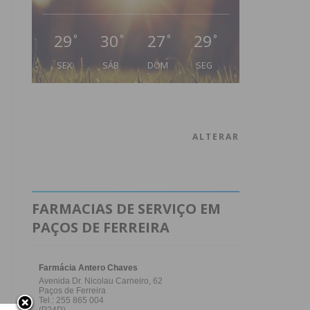
29
30
27
29
°
°
°
°
SEX
SÁB
DOM
SEG
ALTERAR
FARMACIAS DE SERVIÇO EM
PAÇOS DE FERREIRA