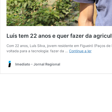
Luís tem 22 anos e quer fazer da agricul
Com 22 anos, Luís Silva, jovem residente em Figueiró (Paços de
Luís
voltada para a tecnologia: fazer da …
Continue a ler
tem
22
Imediato - Jornal Regional
anos
e
quer
fazer
da
agricultura
a
sua
vida