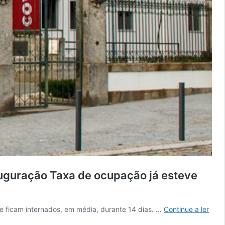
auguração
Taxa de ocupação já esteve
Estru
e ficam internados, em média, durante 14 dias. …
Continue a ler
de